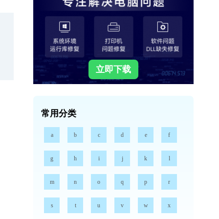
立即下载
常用分类
a
b
c
d
e
f
g
h
i
j
k
l
m
n
o
q
p
r
s
t
u
v
w
x