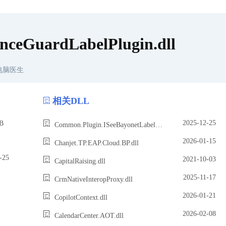
nceGuardLabelPlugin.dll
电脑医生
相关DLL
2025-12-25
B
Common.Plugin.ISeeBayonetLabelPlugin.dll
2026-01-15
Chanjet.TP.EAP.Cloud.BP.dll
25
2021-10-03
CapitalRaising.dll
2025-11-17
CrmNativeInteropProxy.dll
2026-01-21
CopilotContext.dll
2026-02-08
CalendarCenter.AOT.dll