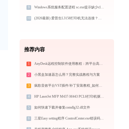
9
Windows系统服务配置进程 sc.exe提示缺少clientframe.dll文件的解决办法
10
(2026最新) 爱普生L3158打印机无法连接？教你快速解决！-金山毒霸
推荐内容
1
AnyDesk远程控制软件使用教程：跨平台高速远程桌面连接完全指南
2
小黑盒加速器怎么用？完整实战教程与方案
3
疯歌音效平台VST插件/补丁安装教程_如何加载插件效果包
4
HP LaserJet MFP M437-M443 PCL6打印机驱动下载与安装教程：新手也能轻松搞定
5
如何快速下载并修复comdlg32.dll文件
6
三星Easy setting程序 ControlCenter.exe错误码0xc0000005处理办法