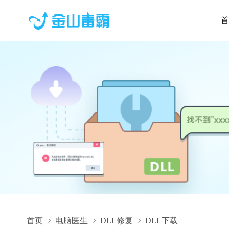
首
首页
电脑医生
DLL修复
DLL下载
Common.Plugin.ISeeEntranceGuardLabelPlugin.dll,Common.Pl