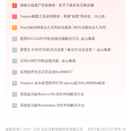
1
植物大战僵尸安装教程：新手下载安装完整步骤
2
Snipaste截图工具使用教程：掌握“贴图”黑科技，办公效率翻倍
3
Win10如何彻底永久关闭自动更新 5种方法教你永久关闭win10自动更新
4
惠普M1213nf打印机连接问题解决方法 -金山毒霸
5
爱普生 K305打印机无法连接？解决方法在这里！-金山毒霸
6
汉印k180打印机连接问题 - 金山毒霸
7
应用程序无法正常启动0xc0000017
8
Windows 命令处理程序打开cmd.exe提示0xc000009a错误码怎么办
9
系统提示缺失msvcr100.dll文件的解决方法
10
系统提示缺失borlndmm.dll文件的解决方法
版权所有© 2010 - 2026 北京灵豹智能科技有限公司
京ICP备2025133740号-18