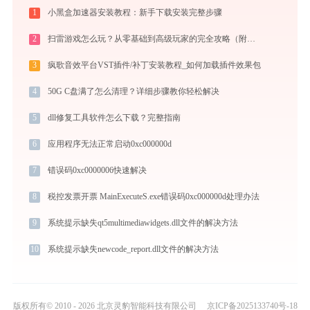
1
小黑盒加速器安装教程：新手下载安装完整步骤
2
扫雷游戏怎么玩？从零基础到高级玩家的完全攻略（附必胜技巧）
3
疯歌音效平台VST插件/补丁安装教程_如何加载插件效果包
4
50G C盘满了怎么清理？详细步骤教你轻松解决
5
dll修复工具软件怎么下载？完整指南
6
应用程序无法正常启动0xc000000d
7
错误码0xc0000006快速解决
8
税控发票开票 MainExecuteS.exe错误码0xc000000d处理办法
9
系统提示缺失qt5multimediawidgets.dll文件的解决方法
10
系统提示缺失newcode_report.dll文件的解决方法
版权所有© 2010 - 2026 北京灵豹智能科技有限公司
京ICP备2025133740号-18