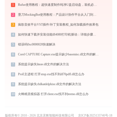
1
Rufus使用教程：超快速度制作纯净U盘启动盘，装机必备免费工具
2
墨刀MockingBot使用教程：产品设计协作平台从入门到精通
3
疯歌音效平台VST插件/补丁安装教程_如何加载插件效果包
4
如何快速下载并安装佳能iB4080打印机驱动：详细步骤解析
5
错误码0xc0000020快速解决
6
Corel CAPTURE Capture.exe提示缺少basemisc.dll文件的解决办法
7
系统提示缺失liteav.dll文件的解决方法
8
ProE主进程 打开xtop.exe找不到dl70pdfl.dll怎么办
9
系统提示缺失chilkatdelphixe.dll文件的解决方法
10
火蜂精灵模拟器 打开client.exe找不到teemo.dll怎么办
版权所有© 2010 - 2026 北京灵豹智能科技有限公司
京ICP备2025133740号-18