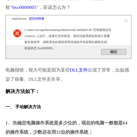
框“
0xc0000005
”，应该怎么办？
explorer.exe -
损坏的映像
c:\users\xxx\appdata\roaming\datarecovery\dnhfzj64.dll 没有被指定在
windows 上运行，或者它包含错误。请尝试使用原始安装介质重
新安装程序，或联系你的系统管理员或软件供应商以获取支持。
错误状态 0xc0000005。
电脑报错，很大可能是因为某些
DLL文件
出现了异常，比如感
染了病毒、DLL文件丢失等。
解决方法如下：
一、 手动解决方法
1、先确定电脑操作系统是多少位的，现在的电脑一般都是64
的操作系统，少数还在用32位的操作系统；