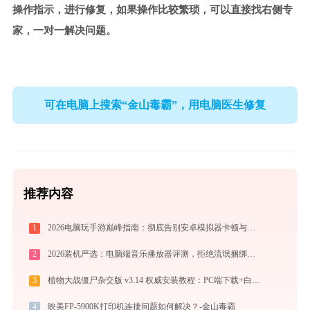
操作指示，进行修复，如果操作比较繁琐，可以直接找右侧专
家，一对一解决问题。
可在电脑上搜索“金山毒霸”，用电脑医生修复
推荐内容
1
2026电脑玩手游巅峰指南：彻底告别安卓模拟器卡顿与捆绑，体验官方原生多端互通
2
2026装机严选：电脑端音乐播放器评测，拒绝流氓捆绑，还原极致无损心流音质
3
植物大战僵尸杂交版 v3.14 权威安装教程：PC端下载+白屏闪退完美解决
4
映美FP-5900K打印机连接问题如何解决？-金山毒霸