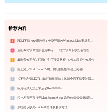
推荐内容
1
FDM下载与使用教程：免费开源的Windows/Mac/安卓多线程下载管理器
2
金山毒霸软件管家使用教程：一站式软件下载安装管理，让电脑始终保持最佳状态
3
疯歌音效平台VST插件/补丁安装教程_如何加载插件效果包
4
富士施乐WorkCentre 228打印机连接指南-金山毒霸
5
找不到利盟MX711dhe打印机驱动？这篇全面下载安装指南帮到你
6
应用程序无法正常启动0xc0000006
7
税控发票开票打开MainExecuteS.exe提示0xc000000d错误码怎么办
8
系统提示缺失afuilib.dll文件的解决方法