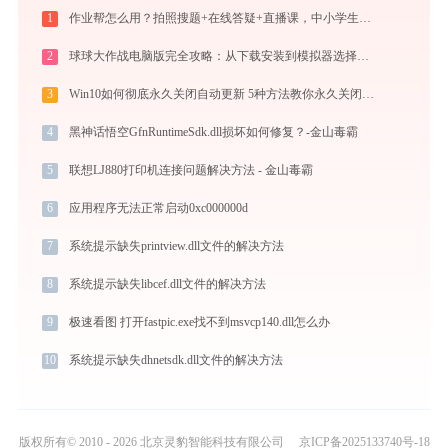
1
作业帮怎么用？拍照搜题+在线答疑+直播课，中小学生辅导全攻略
2
球球大作战电脑版完全攻略：从下载安装到模拟器选择，大屏冲分指南
3
Win10如何彻底永久关闭自动更新 5种方法教你永久关闭win10自动更新
4
黑神话悟空GfnRuntimeSdk.dll损坏如何修复？-金山毒霸
5
联想LJ880打印机连接问题解决方法 - 金山毒霸
6
应用程序无法正常启动0xc000000d
7
系统提示缺失printview.dll文件的解决方法
8
系统提示缺失libcef.dll文件的解决方法
9
极速看图 打开fastpic.exe找不到msvcp140.dll怎么办
10
系统提示缺失dhnetsdk.dll文件的解决方法
版权所有© 2010 - 2026 北京灵豹智能科技有限公司
京ICP备2025133740号-18