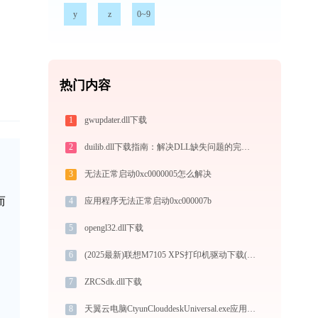
y
z
0~9
热门内容
1
gwupdater.dll下载
2
duilib.dll下载指南：解决DLL缺失问题的完整教程 - 32/64位官方免费版
3
无法正常启动0xc0000005怎么解决
而
4
应用程序无法正常启动0xc000007b
5
opengl32.dll下载
6
(2025最新)联想M7105 XPS打印机驱动下载(官方Win10/Win11)
7
ZRCSdk.dll下载
8
天翼云电脑CtyunClouddeskUniversal.exe应用程序错误0xc000001d解决方法