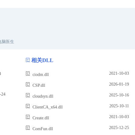
电脑医生
相关DLL
2021-10-03
B
ciodm.dll
2026-01-19
CSP.dll
24
2025-10-16
cloudsyn.dll
2025-10-11
ClientCA_x64.dll
2021-10-03
Create.dll
2025-12-25
ComFun.dll