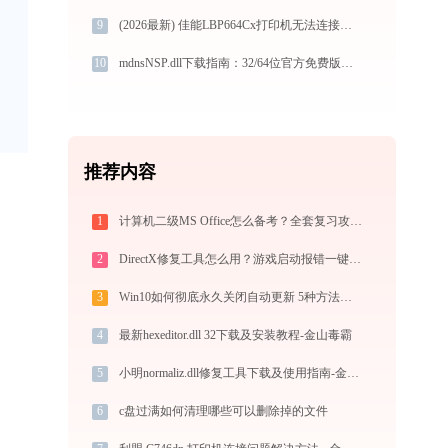
9
(2026最新) 佳能LBP664Cx打印机无法连接？如何解决 - 金山毒霸
10
mdnsNSP.dll下载指南：32/64位官方免费版解决DLL缺失问题
推荐内容
1
计算机二级MS Office怎么备考？全套复习攻略+免费刷题工具推荐
2
DirectX修复工具怎么用？游戏启动报错一键修复全攻略
3
Win10如何彻底永久关闭自动更新 5种方法教你永久关闭win10自动更新
4
最新hexeditor.dll 32下载及安装教程-金山毒霸
5
小明normaliz.dll修复工具下载及使用指南-金山毒霸
6
c盘过满如何清理哪些可以删除掉的文件