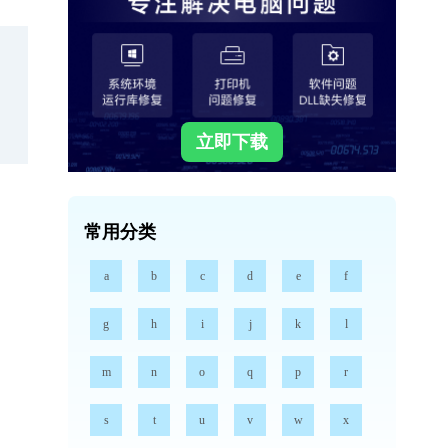
立即下载
常用分类
a
b
c
d
e
f
g
h
i
j
k
l
m
n
o
q
p
r
s
t
u
v
w
x