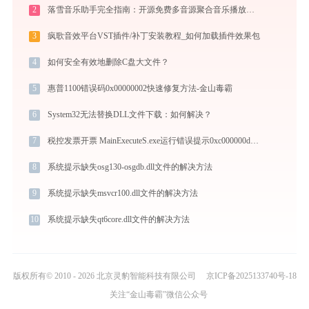
2
落雪音乐助手完全指南：开源免费多音源聚合音乐播放器的安装、配置与使用技巧（2026最新）
3
疯歌音效平台VST插件/补丁安装教程_如何加载插件效果包
4
如何安全有效地删除C盘大文件？
5
惠普1100错误码0x00000002快速修复方法-金山毒霸
6
System32无法替换DLL文件下载：如何解决？
7
税控发票开票 MainExecuteS.exe运行错误提示0xc000000d的解决办法
8
系统提示缺失osg130-osgdb.dll文件的解决方法
9
系统提示缺失msvcr100.dll文件的解决方法
10
系统提示缺失qt6core.dll文件的解决方法
版权所有© 2010 - 2026 北京灵豹智能科技有限公司
京ICP备2025133740号-18
关注“金山毒霸”微信公众号