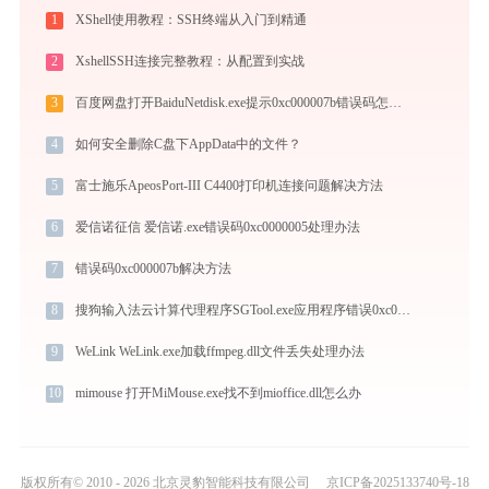
1
XShell使用教程：SSH终端从入门到精通
2
XshellSSH连接完整教程：从配置到实战
3
百度网盘打开BaiduNetdisk.exe提示0xc000007b错误码怎么办
4
如何安全删除C盘下AppData中的文件？
5
富士施乐ApeosPort-III C4400打印机连接问题解决方法
6
爱信诺征信 爱信诺.exe错误码0xc0000005处理办法
7
错误码0xc000007b解决方法
8
搜狗输入法云计算代理程序SGTool.exe应用程序错误0xc0000096解决方法
9
WeLink WeLink.exe加载ffmpeg.dll文件丢失处理办法
10
mimouse 打开MiMouse.exe找不到mioffice.dll怎么办
版权所有© 2010 - 2026 北京灵豹智能科技有限公司
京ICP备2025133740号-18