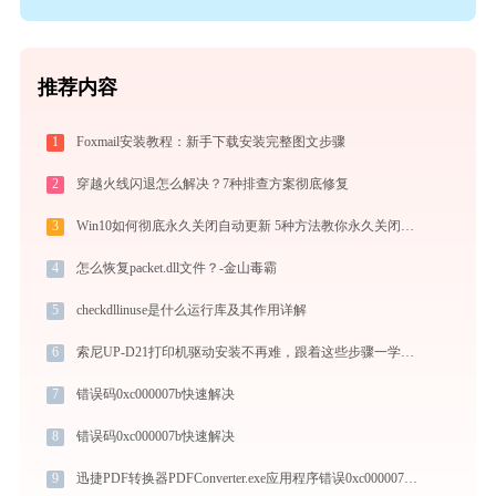
推荐内容
1
Foxmail安装教程：新手下载安装完整图文步骤
2
穿越火线闪退怎么解决？7种排查方案彻底修复
3
Win10如何彻底永久关闭自动更新 5种方法教你永久关闭win10自动更新
4
怎么恢复packet.dll文件？-金山毒霸
5
checkdllinuse是什么运行库及其作用详解
6
索尼UP-D21打印机驱动安装不再难，跟着这些步骤一学就会
7
错误码0xc000007b快速解决
8
错误码0xc000007b快速解决
9
迅捷PDF转换器PDFConverter.exe应用程序错误0xc000007b解决方法