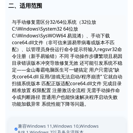
二、适用范围
与手动修复需区分32/64位系统（32位放
C:\Windows\System32 64位放
C:\Windows\SysWOW64 易混淆）、手动下载
core64.dll文件（非可信来源易带病毒或版本不匹
配）、以管理员身份运行命令提示符输入regsvr32命
令注册（新手易输错）不同 手动操作步骤繁琐且易因
目录错误版本冲突导致修复无效 还可能引发系统不稳
定——金山毒霸电脑医生可一键搞定 用户只需说“缺
失core64.dll 应用/游戏无法启动/程序崩溃” 它就自动
扫描系统版本 匹配正版适配core64.dll文件 完成目录
精准放置 权限配置 注册激活全流程 无需手动操作命
令或判断路径 普通用户也能快速解决程序启动失败
功能加载异常 系统性能下降等问题。
兼容Windows 11,Windows 10,Windows
8/8.1,Windows 7以及各主流版本