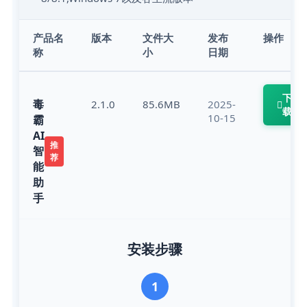
产品名
版本
文件大
发布
操作
称
小
日期
下
毒
2.1.0
85.6MB
2025-
载
10-15
霸
AI
推
智
荐
能
助
手
安装步骤
1