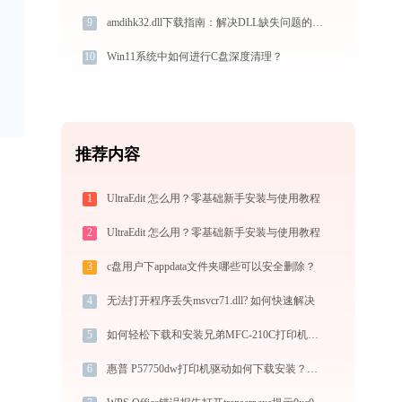
9
amdihk32.dll下载指南：解决DLL缺失问题的完整方案
10
Win11系统中如何进行C盘深度清理？
推荐内容
1
UltraEdit 怎么用？零基础新手安装与使用教程
2
UltraEdit 怎么用？零基础新手安装与使用教程
3
c盘用户下appdata文件夹哪些可以安全删除？
4
无法打开程序丢失msvcr71.dll? 如何快速解决
5
如何轻松下载和安装兄弟MFC-210C打印机驱动？跟着这篇指南走
6
惠普 P57750dw打印机驱动如何下载安装？这里有你需要的所有信息