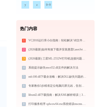
y
z
0~9
热门内容
1
VC2010运行库小白指南：轻松解决"dll文件缺失"问题
2
(2026最新)如何有效下载并安装惠普LaserJet 1320打印机驱动？全方位指导手册
3
(2026最新) 三星ML-2552W打印机连接问题怎么解决？-金山毒霸
4
系统提示缺失mwrf32.dll文件的解决方法
5
mfc100.dll下载全攻略：解决DLL缺失问题的官方免费方案（32/64位系统通用）
6
专家教你3步精准定位电脑闪屏元凶，告别手动折腾！
7
libxml2.dll下载指南：解决XML解析错误｜32/64位官方免费版安全获取
8
打印服务程序 splwow64.exe系统错误mscms.dll丢失如何解决