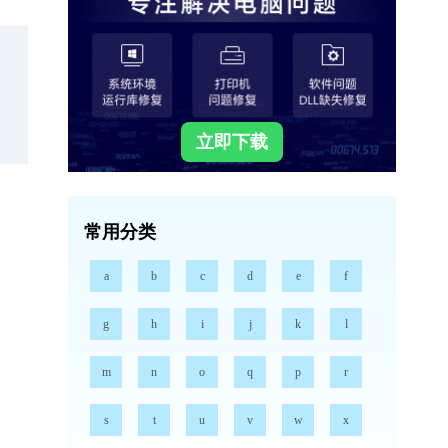
立即下载
常用分类
a
b
c
d
e
f
g
h
i
j
k
l
m
n
o
q
p
r
s
t
u
v
w
x