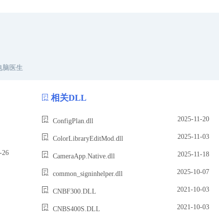
电脑医生
相关DLL
2025-11-20
ConfigPlan.dll
2025-11-03
ColorLibraryEditMod.dll
26
2025-11-18
CameraApp.Native.dll
2025-10-07
common_signinhelper.dll
2021-10-03
CNBF300.DLL
2021-10-03
CNBS400S.DLL