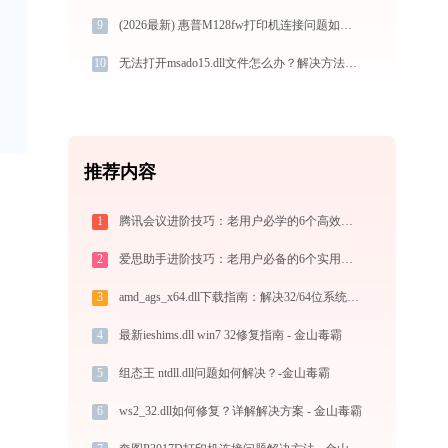
9
(2026最新) 惠普M128fw打印机连接问题如何解决？ -金山毒霸
10
无法打开msado15.dll文件怎么办？解决方法大全
推荐内容
1
腾讯会议进阶技巧：老用户必学的6个高效方法
2
爱思助手进阶技巧：老用户必备的6个实用方法
3
amd_ags_x64.dll下载指南：解决32/64位系统DLL缺失问题 | 官方免费安全下载
4
最新ieshims.dll win7 32修复指南 - 金山毒霸
5
组态王 ntdll.dll问题如何解决？-金山毒霸
6
ws2_32.dll如何修复？详解解决方案 - 金山毒霸