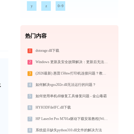
y
z
0~9
热门内容
1
dstorage.dll下载
2
Windows 更新及安全故障解决：更新后无法进系统、连不上网，安全中心启动失败
3
(2026最新) 惠普150nw打印机连接问题？教你解决！-金山毒霸
代
4
如何解决rgss202e.dll无法运行的问题？
5
如何使用单机dll修复工具修复问题 - 金山毒霸
6
HYH3DFileIFC.dll下载
7
HP LaserJet Pro M701a驱动下载安装教程(Win10/Win11)
8
系统提示缺失python310.dll文件的解决方法