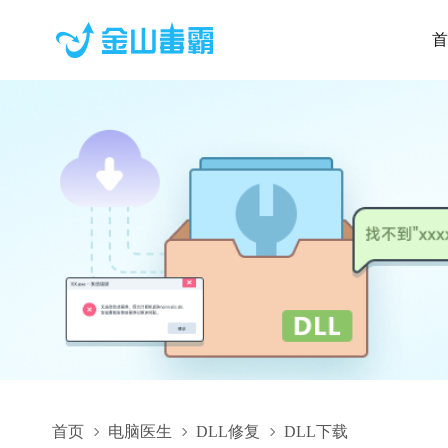
首
首页
电脑医生
DLL修复
DLL下载
DataSelection.GRAPHICJPN.dll,DataSelection.GRAPHICJPN