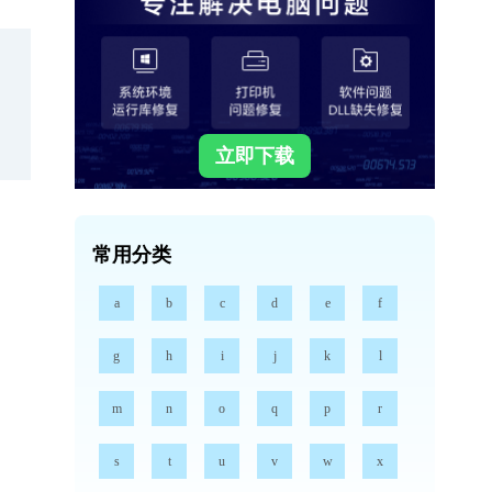
立即下载
常用分类
a
b
c
d
e
f
g
h
i
j
k
l
m
n
o
q
p
r
s
t
u
v
w
x