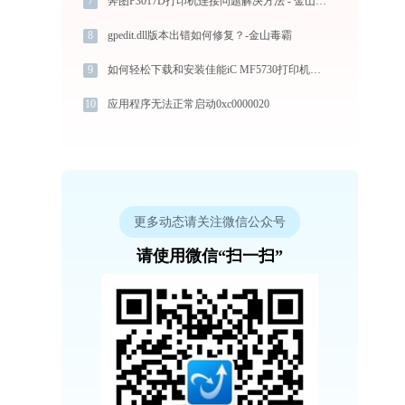
7
奔图P3017D打印机连接问题解决方法 - 金山毒霸
8
gpedit.dll版本出错如何修复？-金山毒霸
9
如何轻松下载和安装佳能iC MF5730打印机驱动？跟着这篇指南走
10
应用程序无法正常启动0xc0000020
更多动态请关注微信公众号
请使用微信“扫一扫”