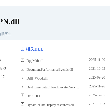
N.dll
电脑医生
相关DLL
2025-11-20
B
DpgMkb.dll
273
2021-10-03
DocumentPerformanceEvends.dll
17
2025-09-20
Drill_Wood.dll
2025-11-26
DevHome.SetupFlow.ElevatedServer.dll
2025-12-05
Dx3j.DLL
2021-10-03
DynamicDataDisplay.resources.dll