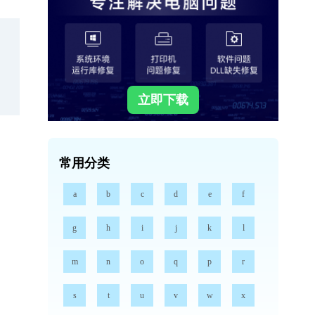
立即下载
常用分类
a
b
c
d
e
f
g
h
i
j
k
l
m
n
o
q
p
r
s
t
u
v
w
x