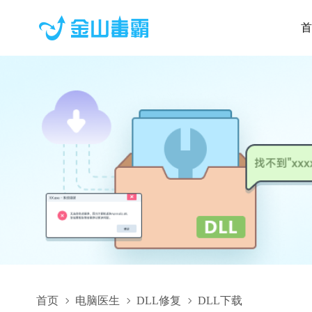
首
首页
电脑医生
DLL修复
DLL下载
Dell.TechHub.Instrumentation.SubAgent.dll,Dell.TechHub.Ins