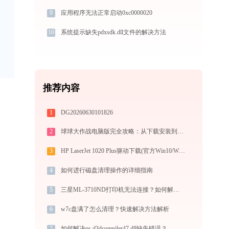
9
应用程序无法正常启动0xc0000020
10
系统提示缺失pdxsdk.dll文件的解决方法
推荐内容
1
DG20260630101826
2
球球大作战电脑版完全攻略：从下载安装到模拟器选择，大屏冲分指南
3
HP LaserJet 1020 Plus驱动下载(官方Win10/Win11)
4
如何进行磁盘清理操作的详细指南
5
三星ML-3710ND打印机无法连接？如何解决？-金山毒霸
6
w7c盘满了怎么清理？快速解决方法解析
7
如何解决ps d3dcompiler47.dll缺失错误？