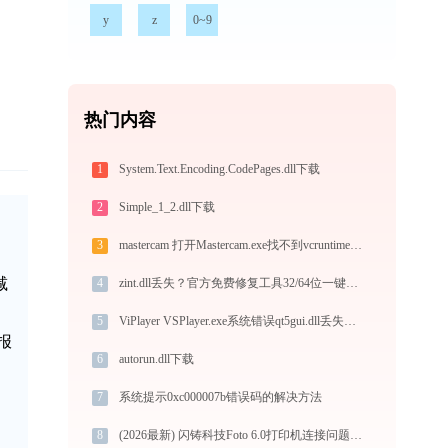
y
z
0~9
热门内容
1
System.Text.Encoding.CodePages.dll下载
2
Simple_1_2.dll下载
3
mastercam 打开Mastercam.exe找不到vcruntime140.dll怎么办
减
4
zint.dll丢失？官方免费修复工具32/64位一键修复
5
ViPlayer VSPlayer.exe系统错误qt5gui.dll丢失如何解决
出报
6
autorun.dll下载
7
系统提示0xc000007b错误码的解决方法
8
(2026最新) 闪铸科技Foto 6.0打印机连接问题解决方法 - 金山毒霸