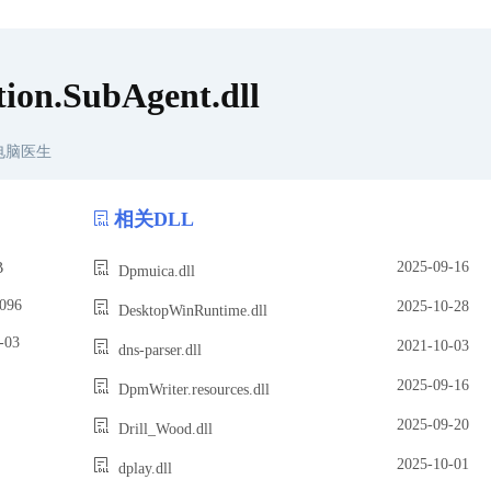
ion.SubAgent.dll
电脑医生
相关DLL
2025-09-16
B
Dpmuica.dll
096
2025-10-28
DesktopWinRuntime.dll
03
2021-10-03
dns-parser.dll
2025-09-16
DpmWriter.resources.dll
2025-09-20
Drill_Wood.dll
2025-10-01
dplay.dll