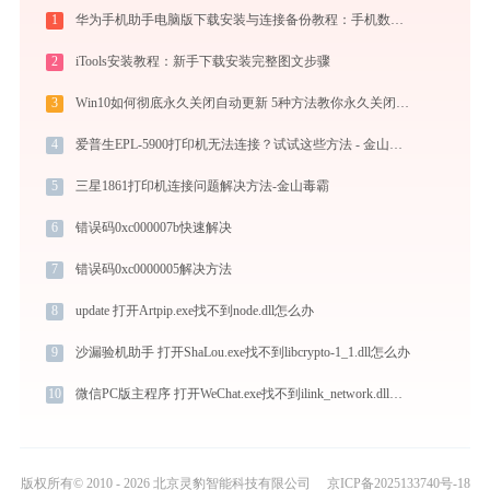
1
华为手机助手电脑版下载安装与连接备份教程：手机数据双向传输与系统修复指南
2
iTools安装教程：新手下载安装完整图文步骤
3
Win10如何彻底永久关闭自动更新 5种方法教你永久关闭win10自动更新
4
爱普生EPL-5900打印机无法连接？试试这些方法 - 金山毒霸
5
三星1861打印机连接问题解决方法-金山毒霸
6
错误码0xc000007b快速解决
7
错误码0xc0000005解决方法
8
update 打开Artpip.exe找不到node.dll怎么办
9
沙漏验机助手 打开ShaLou.exe找不到libcrypto-1_1.dll怎么办
10
微信PC版主程序 打开WeChat.exe找不到ilink_network.dll怎么办
版权所有© 2010 - 2026 北京灵豹智能科技有限公司
京ICP备2025133740号-18