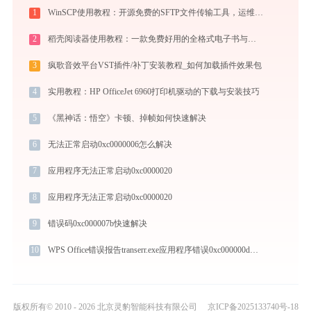
1
WinSCP使用教程：开源免费的SFTP文件传输工具，运维必备远程管理利器
2
稻壳阅读器使用教程：一款免费好用的全格式电子书与文档阅读神器
3
疯歌音效平台VST插件/补丁安装教程_如何加载插件效果包
4
实用教程：HP OfficeJet 6960打印机驱动的下载与安装技巧
5
《黑神话：悟空》卡顿、掉帧如何快速解决
6
无法正常启动0xc0000006怎么解决
7
应用程序无法正常启动0xc0000020
8
应用程序无法正常启动0xc0000020
9
错误码0xc000007b快速解决
10
WPS Office错误报告transerr.exe应用程序错误0xc000000d解决方法
版权所有© 2010 - 2026 北京灵豹智能科技有限公司
京ICP备2025133740号-18