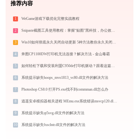
推荐内容
1
WeGame游戏下载优化完整实战教程
2
Snipaste截图工具使用教程：掌握“贴图”黑科技，办公效率翻倍
3
Win10如何彻底永久关闭自动更新 5种方法教你永久关闭win10自动更新
4
奔图CP1100DW打印机无法连接？解决方法 - 金山毒霸
5
如何轻松下载和安装利盟C950de打印机驱动？跟着这篇指南走
6
系统提示缺失hoops_mvo1813_vc80.dll文件的解决方法
7
Photoshop CS8.0 打开PS.exe找不到commman.dll怎么办
8
逍遥安卓模拟器相关进程 MEmu.exe系统错误msvcp120.dll丢失如何解决
9
系统提示缺失qt5svg.dll文件的解决方法
10
系统提示缺失fxsclntr.dll文件的解决方法