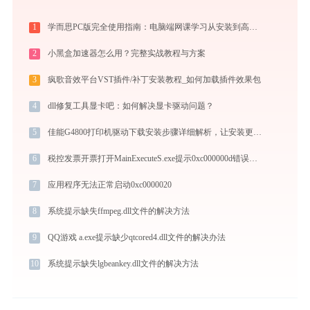
1
学而思PC版完全使用指南：电脑端网课学习从安装到高效上课（2026最新）
2
小黑盒加速器怎么用？完整实战教程与方案
3
疯歌音效平台VST插件/补丁安装教程_如何加载插件效果包
4
dll修复工具显卡吧：如何解决显卡驱动问题？
5
佳能G4800打印机驱动下载安装步骤详细解析，让安装更简单
6
税控发票开票打开MainExecuteS.exe提示0xc000000d错误码怎么办
7
应用程序无法正常启动0xc0000020
8
系统提示缺失ffmpeg.dll文件的解决方法
9
QQ游戏 a.exe提示缺少qtcored4.dll文件的解决办法
10
系统提示缺失lgbeankey.dll文件的解决方法