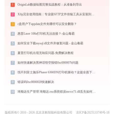
1
OriginLab数据绘图完整实战教程：从准备到导出
2
Xftp完全使用指南：专业级SFTP文件传输工具从安装到精通（2026最新）
3
c盘用户下appdata文件夹哪些可以安全删除？
4
惠普Laser 108a打印机无法连接？-金山毒霸
5
如何安全下载mysql.dll文件并修复问题 - 金山毒霸
6
夏普打印机出现无响应问题-免费解决教程
7
如何快速解决黑神话悟空报错0xc000007b问题
8
找不到富士施乐Phaser 6360DN打印机驱动？这篇全面下载安装指南帮到你
9
错误码0xc0000020快速解决
10
琦顺达生产管理 琦顺达.exe系统错误msvcr71.dll丢失如何解决
版权所有© 2010 - 2026 北京灵豹智能科技有限公司
京ICP备2025133740号-18