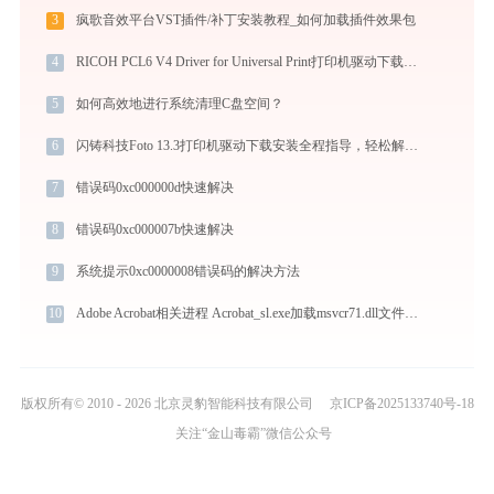
3
疯歌音效平台VST插件/补丁安装教程_如何加载插件效果包
4
RICOH PCL6 V4 Driver for Universal Print打印机驱动下载安装步骤详细解析，让安装更简单
5
如何高效地进行系统清理C盘空间？
6
闪铸科技Foto 13.3打印机驱动下载安装全程指导，轻松解决打印问题
7
错误码0xc000000d快速解决
8
错误码0xc000007b快速解决
9
系统提示0xc0000008错误码的解决方法
10
Adobe Acrobat相关进程 Acrobat_sl.exe加载msvcr71.dll文件丢失处理办法
版权所有© 2010 - 2026 北京灵豹智能科技有限公司
京ICP备2025133740号-18
关注“金山毒霸”微信公众号