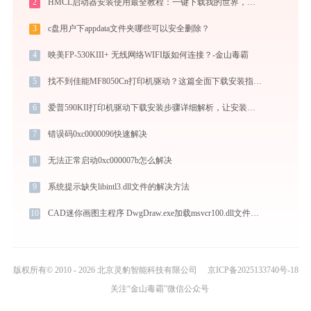
2
HMCL启动器安装使用最全教程：一键下载我的世界，轻松搞定Mod与Java配置
3
c盘用户下appdata文件夹哪些可以安全删除？
4
映美FP-530KIII+ 无线网络WIFI版如何连接？-金山毒霸
5
找不到佳能MF8050Cn打印机驱动？这篇全面下载安装指南帮到你
6
爱普590KII打印机驱动下载安装步骤详细解析，让安装更简单
7
错误码0xc0000096快速解决
8
无法正常启动0xc000007b怎么解决
9
系统提示缺失libintl3.dll文件的解决方法
10
CAD迷你画图主程序 DwgDraw.exe加载msvcr100.dll文件丢失处理办法
版权所有© 2010 - 2026 北京灵豹智能科技有限公司
京ICP备2025133740号-18
关注“金山毒霸”微信公众号