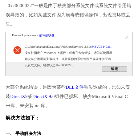
“0xc0000022”一般是由于缺失部分系统文件或系统文件引用错
误导致的，比如某些文件因为病毒或错误操作，出现损坏或丢
失。
DaemonUpdater.exe -
损坏的映像
C:\Users\xxx\AppData\Local\PddCoreService\1.3.6.2\
MSVCP140.dll
没有被指定在 Windows 上运行，或者它包含错误。请尝试使用原
始安装介质重新安装程序，或联系你的系统管理员或软件供应商
以获取支持。错误状态 0xc0000022。
大部分系统错误，是因为某些
DLL文件
丢失造成的，比如未安
装
DirectX
9或
DirectX 9
.0组件已损坏、缺少Microsoft Visual C
++库、未安装.net库。
解决方法如下：
一、 手动解决方法