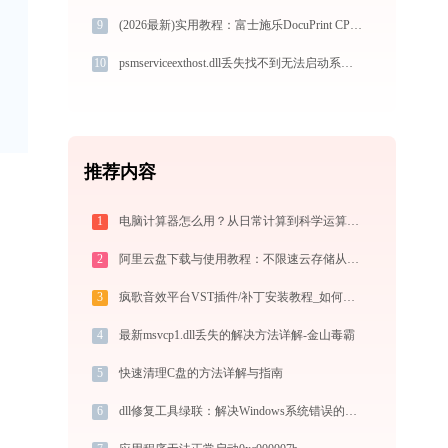
9
(2026最新)实用教程：富士施乐DocuPrint CP318dw打印机驱动的下载与安装技巧
10
psmserviceexthost.dll丢失找不到无法启动系统错误修复 - AI智能助手解决方案
推荐内容
1
电脑计算器怎么用？从日常计算到科学运算的完全指南（附隐藏功能）
2
阿里云盘下载与使用教程：不限速云存储从零上手全指南
3
疯歌音效平台VST插件/补丁安装教程_如何加载插件效果包
4
最新msvcp1.dll丢失的解决方法详解-金山毒霸
5
快速清理C盘的方法详解与指南
6
dll修复工具绿联：解决Windows系统错误的指南