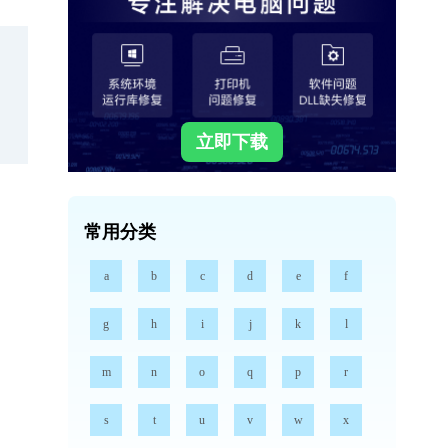
立即下载
常用分类
a
b
c
d
e
f
g
h
i
j
k
l
m
n
o
q
p
r
s
t
u
v
w
x