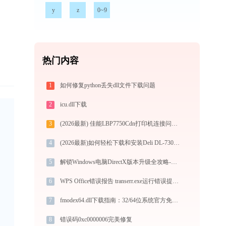
y
z
0~9
热门内容
1
如何修复python丢失dll文件下载问题
2
icu.dll下载
3
(2026最新) 佳能LBP7750Cdn打印机连接问题解决方法 - 金山毒霸
4
(2026最新)如何轻松下载和安装Deli DL-730C打印机驱动？跟着这篇指南走
5
解锁Windows电脑DirectX版本升级全攻略-金山毒霸
6
WPS Office错误报告 transerr.exe运行错误提示0xc000000d的解决办法
7
fmodex64.dll下载指南：32/64位系统官方免费下载与安装教程 | 解决游戏/软件报错
8
错误码0xc0000006完美修复