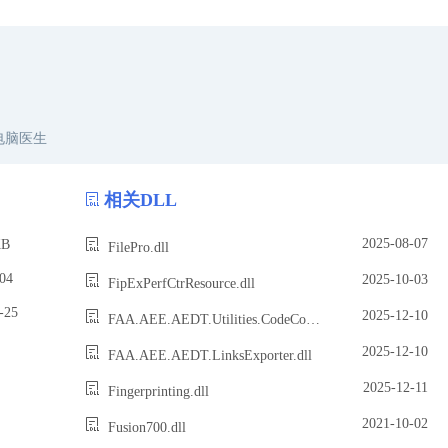
电脑医生
相关DLL
2025-08-07
B
FilePro.dll
04
2025-10-03
FipExPerfCtrResource.dll
25
2025-12-10
FAA.AEE.AEDT.Utilities.CodeCoverage.dll
2025-12-10
FAA.AEE.AEDT.LinksExporter.dll
2025-12-11
Fingerprinting.dll
2021-10-02
Fusion700.dll