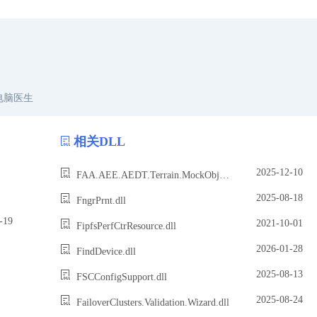
电脑医生
相关DLL
2025-12-10
FAA.AEE.AEDT.Terrain.MockObjects.dll
2025-08-18
FngrPrnt.dll
19
2021-10-01
FipfsPerfCtrResource.dll
2026-01-28
FindDevice.dll
2025-08-13
FSCConfigSupport.dll
2025-08-24
FailoverClusters.Validation.Wizard.dll