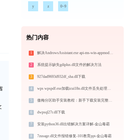
y
z
0~9
热门内容
1
解决AndrowsAssistant.exe api-ms-win-appmodel-runtime-l1-1-0.dll丢失问题的完整指南
2
系统提示缺失gdiplus.dll文件的解决方法
3
927dad9693d932df_sha.dll下载
省
4
wps wpspdf.exe加载icui18n.dll文件丢失处理办法
5
傲梅分区助手安装教程：新手下载安装完整图文步骤
文
6
dwpsql27r.dll下载
7
安装python36.dll出错解决方案详解-金山毒霸
8
7zusage.dll文件报错修复-101教育ppt-金山毒霸