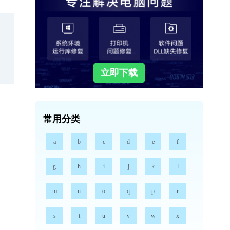
立即下载
常用分类
a
b
c
d
e
f
g
h
i
j
k
l
m
n
o
q
p
r
s
t
u
v
w
x