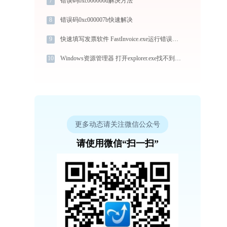
7
错误码0xc000000d解决方法
8
错误码0xc000007b快速解决
9
快速填写发票软件 FastInvoice.exe运行错误提示0xc0000006的解决办法
10
Windows资源管理器 打开explorer.exe找不到msvcr110.dll怎么办
更多动态请关注微信公众号
请使用微信“扫一扫”