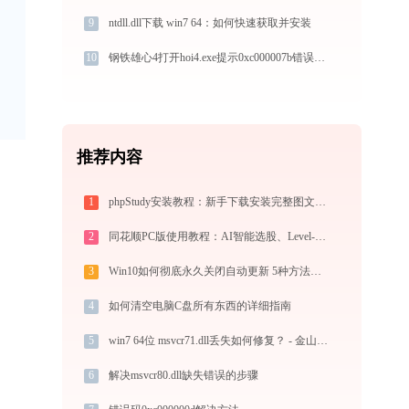
9
ntdll.dll下载 win7 64：如何快速获取并安装
10
钢铁雄心4打开hoi4.exe提示0xc000007b错误码怎么办
推荐内容
1
phpStudy安装教程：新手下载安装完整图文步骤
2
同花顺PC版使用教程：AI智能选股、Level-2行情与极速交易一站式炒股指南
3
Win10如何彻底永久关闭自动更新 5种方法教你永久关闭win10自动更新
4
如何清空电脑C盘所有东西的详细指南
5
win7 64位 msvcr71.dll丢失如何修复？ - 金山毒霸
6
解决msvcr80.dll缺失错误的步骤