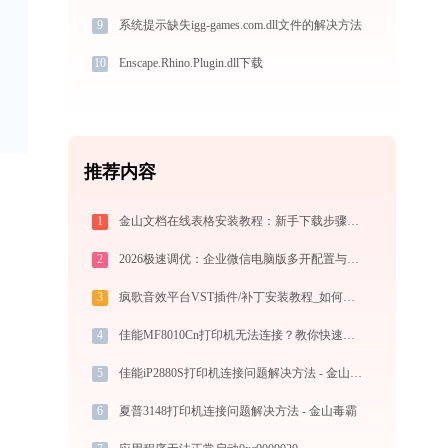
9
系统提示缺失igg-games.com.dll文件的解决方法
10
Enscape.Rhino.Plugin.dll下载
推荐内容
1
金山文档在线表格安装教程：新手下载步骤图解
2
2026极速调优：企业微信电脑版多开配置与系统瘦身指南，拒绝流氓捆绑
3
疯歌音效平台VST插件/补丁安装教程_如何加载插件效果包
4
佳能MF8010Cn打印机无法连接？教你快速解决！-金山毒霸
5
佳能iP2880S打印机连接问题解决方法 - 金山毒霸
6
夏普3148打印机连接问题解决方法 - 金山毒霸