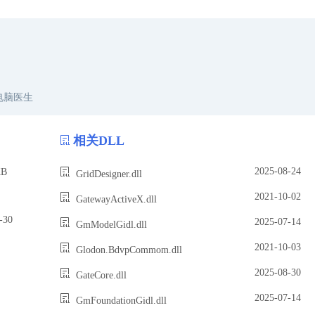
电脑医生
相关DLL
2025-08-24
B
GridDesigner.dll
2021-10-02
GatewayActiveX.dll
30
2025-07-14
GmModelGidl.dll
2021-10-03
Glodon.BdvpCommom.dll
2025-08-30
GateCore.dll
2025-07-14
GmFoundationGidl.dll