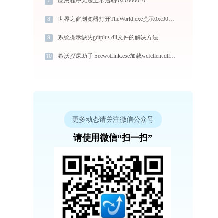
7
应用程序无法正常启动0xc0000020
8
世界之窗浏览器打开TheWorld.exe提示0xc000009a错误码怎么办
9
系统提示缺失gdiplus.dll文件的解决方法
10
希沃授课助手 SeewoLink.exe加载wcfclient.dll文件丢失处理办法
更多动态请关注微信公众号
请使用微信“扫一扫”