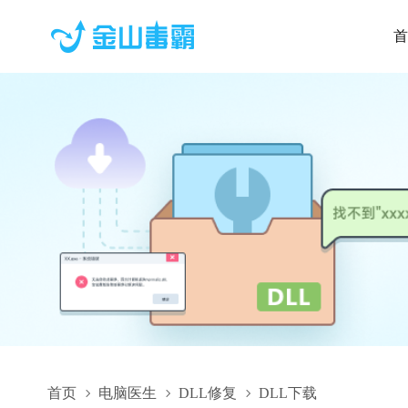
首
首页
电脑医生
DLL修复
DLL下载
GoToAssistUnlock32.dll,GoToAssistUnlock32.dll下载,GoToAssis