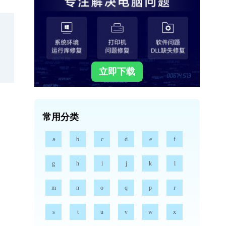
立即下载
常用分类
a
b
c
d
e
f
g
h
i
j
k
l
m
n
o
q
p
r
s
t
u
v
w
x