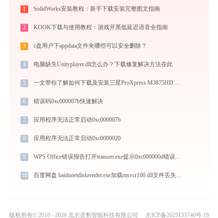
1
SolidWorks安装教程：新手下载安装完整图文指南
2
KOOK下载与使用教程：游戏开黑低延迟语音全指南
3
c盘用户下appdata文件夹哪些可以安全删除？
4
电脑缺失Unityplayer.dll怎么办？下载修复解决方法在此
5
一文带你了解如何下载及安装三星ProXpress M3875HD打印机驱动
6
错误码0xc000007b快速解决
7
应用程序无法正常启动0xc000007b
8
应用程序无法正常启动0xc0000020
9
WPS Office错误报告打开transerr.exe提示0xc000000d错误码怎么办
10
百度网盘 baidunetdiskrender.exe加载msvcr100.dll文件丢失处理办法
版权所有© 2010 - 2026 北京灵豹智能科技有限公司
京ICP备2025133740号-18