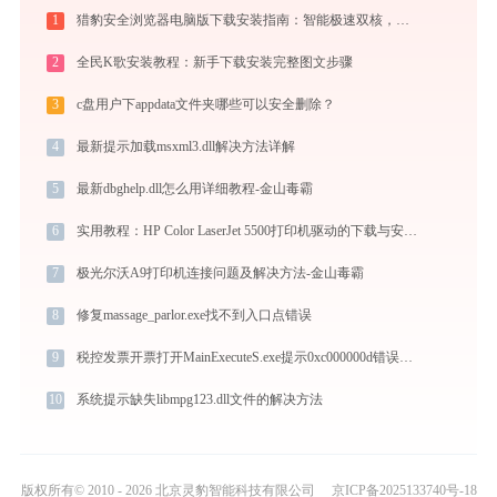
1
猎豹安全浏览器电脑版下载安装指南：智能极速双核，畅享安全无弹窗上网体验
2
全民K歌安装教程：新手下载安装完整图文步骤
3
c盘用户下appdata文件夹哪些可以安全删除？
4
最新提示加载msxml3.dll解决方法详解
5
最新dbghelp.dll怎么用详细教程-金山毒霸
6
实用教程：HP Color LaserJet 5500打印机驱动的下载与安装技巧
7
极光尔沃A9打印机连接问题及解决方法-金山毒霸
8
修复massage_parlor.exe找不到入口点错误
9
税控发票开票打开MainExecuteS.exe提示0xc000000d错误码怎么办
10
系统提示缺失libmpg123.dll文件的解决方法
版权所有© 2010 - 2026 北京灵豹智能科技有限公司
京ICP备2025133740号-18