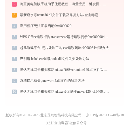
2
豌豆荚电脑版手机助手使用教程：海量应用一键发掘，电脑轻松管理安卓手机
3
最新逆水寒icuuc56.dll文件下载及修复方法-金山毒霸
4
应用程序无法正常启动0xc0000020
5
WPS Office错误报告 transerr.exe运行错误提示0xc000000d的解决办法
6
起凡游戏平台 照片处理工具.exe错误码0xc0000034处理办法
7
巴别塔 babel.exe加载node.dll文件丢失处理办法
8
腾达无线网卡相关驱动 ui.exe加载vcruntime140.dll文件丢失处理办法
9
系统提示缺失qtnetwork4.dll文件的解决方法
10
腾达无线网卡相关驱动 ui.exe提示缺少msvcr120_clr0400.dll文件的解决办法
版权所有© 2010 - 2026 北京灵豹智能科技有限公司
京ICP备2025133740号-18
关注“金山毒霸”微信公众号