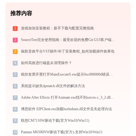
推荐内容
1
游戏加加安装教程：新手下载与配置完整指南
2
SourceTree完全使用指南：最受欢迎的免费Git GUI客户端从入门到精通（2026最新）
3
疯歌音效平台VST插件/补丁安装教程_如何加载插件效果包
4
如何高效进行磁盘从清理操作？
5
税控发票开票打开MainExecuteS.exe提示0xc000000d错误码怎么办
6
系统提示缺失dpmatch.dll文件的解决方法
7
Adobe After Effects 打开Animate.exe找不到xerces-c_3_2.dll怎么办
8
博思软件 EIPClient.exe加载borlndmm.dll文件丢失处理办法
9
联想CM7110W驱动下载(官方Win10/Win11)
10
Pantum M6500NW驱动下载(官方)-支持Win10/Win11