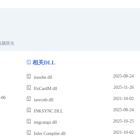
电脑医生
相关DLL
2025-08-24
iisoobe.dll
2025-11-26
IfxCardM.dll
06
2021-10-02
iasvcstb.dll
2025-08-24
INKSYNC.DLL
2025-10-25
imgcatapi.dll
2021-10-02
Infer.Compiler.dll