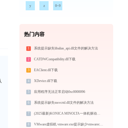
y
z
0~9
热门内容
1
系统提示缺失libalias_api.dll文件的解决方法
2
CATDWCompatibility.dll下载
3
EAClient.dll下载
从
4
XDevice.dll下载
5
应用程序无法正常启动0xc0000096
6
系统提示缺失msvcrtd.dll文件的解决方法
7
(2025最新)KONICA MINOLTA一体机驱动下载(官方Win10/Win11)
8
VMware虚拟机 vmware.exe提示缺少vmwarecui.dll文件的解决办法