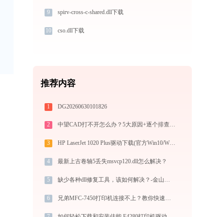
9
spirv-cross-c-shared.dll下载
10
cso.dll下载
推荐内容
1
DG20260630101826
2
中望CAD打不开怎么办？5大原因+逐个排查修复方案
3
HP LaserJet 1020 Plus驱动下载(官方Win10/Win11)
4
最新上古卷轴5丢失msvcp120.dll怎么解决？
5
缺少各种dll修复工具，该如何解决？-金山毒霸
6
兄弟MFC-7450打印机连接不上？教你快速解决 -金山毒霸
7
如何轻松下载和安装佳能 E4280打印机驱动？跟着这篇指南走