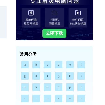
立即下载
常用分类
a
b
c
d
e
f
g
h
i
j
k
l
m
n
o
q
p
r
s
t
u
v
w
x