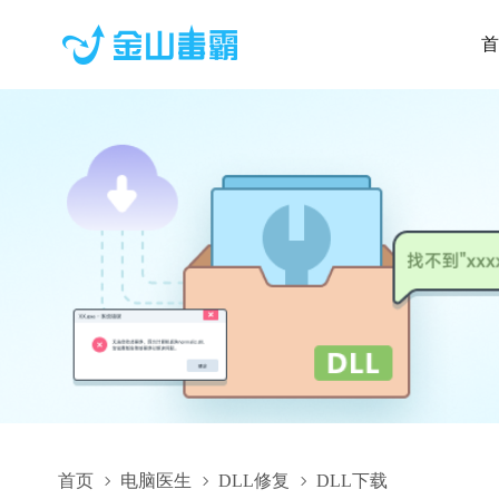
首
首页
电脑医生
DLL修复
DLL下载
Interop.TNITEMBOARDLib.dll,Interop.TNITEMBOARDLib.d