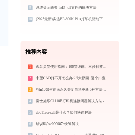
9
系统提示缺失_hd3_.dll文件的解决方法
10
(2025最新)实达BP-690K Plus打印机驱动下载【官方版免费】安装教程
推荐内容
1
观音灵签使用指南：100签详解、三步解签法与六大场景解读
2
中望CAD打不开怎么办？5大原因+逐个排查修复方案
3
Win10如何彻底永久关闭自动更新 5种方法教你永久关闭win10自动更新
4
富士施乐C1110B打印机连接问题解决方法 - 金山毒霸
5
d3d11core.dll是什么？如何快速解决
6
错误码0xc000007b快速解决