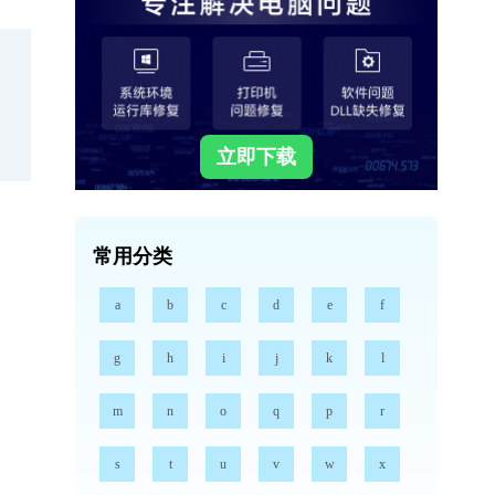
立即下载
常用分类
a
b
c
d
e
f
g
h
i
j
k
l
m
n
o
q
p
r
s
t
u
v
w
x