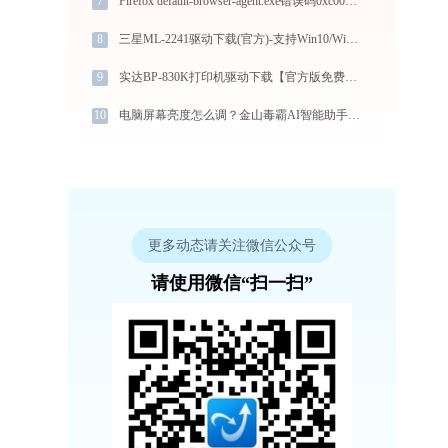
7
Firefox default-browser-agent.exe错误码0xc000007b处理办法
8
三星ML-2241驱动下载(官方)-支持Win10/Win11
9
实达BP-830K打印机驱动下载【官方版免费】安装教程
10
电脑屏幕亮度怎么调？金山毒霸AI智能助手一键搞定
更多动态请关注微信公众号
请使用微信“扫一扫”