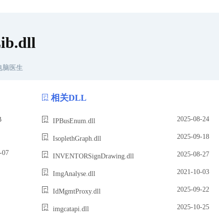
b.dll
电脑医生
相关DLL
2025-08-24
B
IPBusEnum.dll
2025-09-18
IsoplethGraph.dll
07
2025-08-27
INVENTORSignDrawing.dll
2021-10-03
ImgAnalyse.dll
2025-09-22
IdMgmtProxy.dll
2025-10-25
imgcatapi.dll