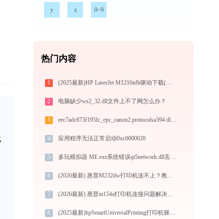
y
z
0~9
热门内容
1
(2025最新)HP LaserJet M1216nfh驱动下载(官方Win10/Win11)
2
电脑缺少ws2_32.dll文件上不了网怎么办？
3
eec7adc873f195fc_epc_canon2.protocolsa394.dll下载
代
4
应用程序无法正常启动0xc0000020
5
多玩模拟器 ME.exe系统错误qt5network.dll丢失如何解决
6
(2026最新) 惠普M232dw打印机连不上？教你解决方法 -金山毒霸
7
(2026最新) 惠普m154a打印机连接问题解决方法-金山毒霸
8
(2025最新)hpSmartUniversalPrinting打印机驱动下载与安装指南