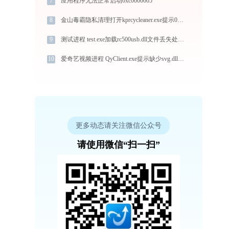
7
应用程序无法正常启动0xc0000005
8
金山毒霸隐私清理打开kprcycleaner.exe提示0xc0000017错误码怎么办
9
测试进程 test.exe加载rc500usb.dll文件丢失处理办法
10
爱奇艺视频进程 QyClient.exe提示缺少svg.dll文件的解决办法
更多动态请关注微信公众号
请使用微信“扫一扫”