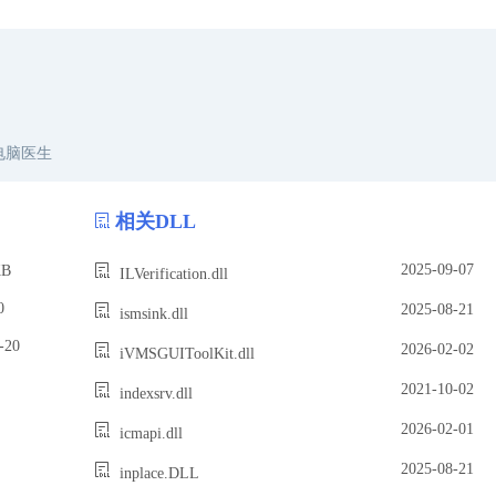
电脑医生
相关DLL
2025-09-07
B
ILVerification.dll
0
2025-08-21
ismsink.dll
20
2026-02-02
iVMSGUIToolKit.dll
2021-10-02
indexsrv.dll
2026-02-01
icmapi.dll
2025-08-21
inplace.DLL