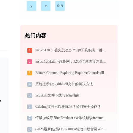
y
z
0~9
热门内容
1
msvcp120.dll丢失怎么办？3种工具实测一键修复方法
2
msvcr120d.dll下载指南：32/64位系统官方免费修复方案
3
Editors.Common.Exploring.ExplorerControls.dll下载
4
系统提示缺失zlib1.dll文件的解决方法
5
xcgui.dll文件下载与安装指南
件
6
C盘dmp文件可以删除吗？如何安全操作？
7
悟饭游戏厅 5funEmulator.exe系统错误freeimage.dll丢失如何解决
8
(2025最新)佳能LBP7100cn驱动下载官网Win11/Win10安装教程