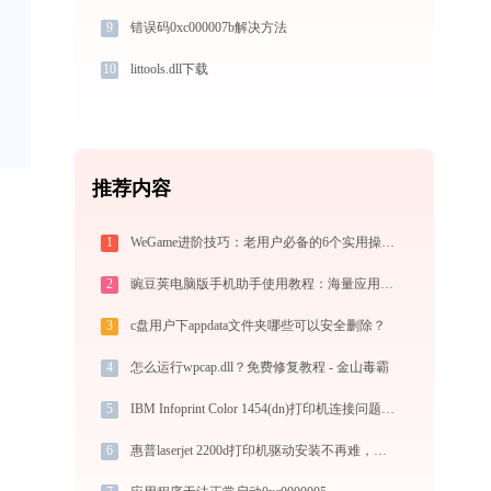
9
错误码0xc000007b解决方法
10
littools.dll下载
推荐内容
1
WeGame进阶技巧：老用户必备的6个实用操作指南
2
豌豆荚电脑版手机助手使用教程：海量应用一键发掘，电脑轻松管理安卓手机
3
c盘用户下appdata文件夹哪些可以安全删除？
4
怎么运行wpcap.dll？免费修复教程 - 金山毒霸
5
IBM Infoprint Color 1454(dn)打印机连接问题解决指南 -金山毒霸
6
惠普laserjet 2200d打印机驱动安装不再难，跟着这些步骤一学就会