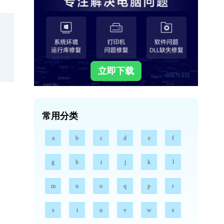
立即下载
常用分类
a
b
c
d
e
f
g
h
i
j
k
l
m
n
o
q
p
r
s
t
u
v
w
x