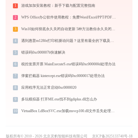
1
游戏加加安装教程：新手下载与配置完整指南
2
WPS Office办公软件使用教程：免费Word/Excel/PPT/PDF一站式高效办公套件
3
Win10如何彻底永久关闭自动更新 5种方法教你永久关闭win10自动更新
4
遇到惠普m128fn打印机驱动问题？这里有最全的下载及安装指导
5
错误码0xc000007b快速解决
6
税控发票开票 MainExecuteS.exe错误码0xc000000d处理办法
7
弹窗拦截器 kintercept.exe错误码0xc0000017处理办法
8
应用程序无法正常启动0xc0000020
9
多玩模拟器 打开ME.exe找不到gdiplus.dll怎么办
10
VirtualBox LdBoxSVC.exe加载msvcp100.dll文件丢失处理办法
版权所有© 2010 - 2026 北京灵豹智能科技有限公司
京ICP备2025133740号-18