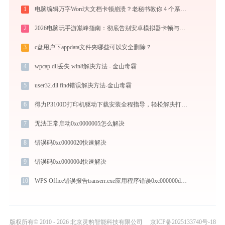
1
电脑编辑万字Word大文档卡顿崩溃？老秘书教你 4 个系统级优化设置与避坑神技
2
2026电脑玩手游巅峰指南：彻底告别安卓模拟器卡顿与捆绑，体验官方原生多端互通
3
c盘用户下appdata文件夹哪些可以安全删除？
4
wpcap.dll丢失 win8解决方法 - 金山毒霸
5
user32.dll find错误解决方法-金山毒霸
6
得力P3100D打印机驱动下载安装全程指导，轻松解决打印问题
7
无法正常启动0xc0000005怎么解决
8
错误码0xc0000020快速解决
9
错误码0xc000000d快速解决
10
WPS Office错误报告transerr.exe应用程序错误0xc000000d解决方法
版权所有© 2010 - 2026 北京灵豹智能科技有限公司
京ICP备2025133740号-18