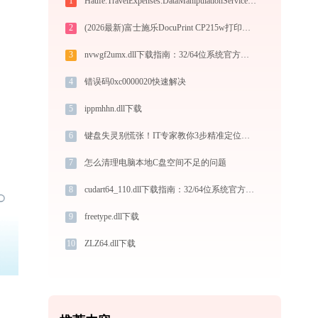
1
Haufe.TravelExpenses.DataManipulationServices.dll下载
2
(2026最新)富士施乐DocuPrint CP215w打印机驱动如何下载安装？这里有你需要的所有信息
3
nvwgf2umx.dll下载指南：32/64位系统官方免费修复方案
4
错误码0xc0000020快速解决
5
ippmhhn.dll下载
6
键盘失灵别慌张！IT专家教你3步精准定位，1键智能修复
7
怎么清理电脑本地C盘空间不足的问题
8
cudart64_110.dll下载指南：32/64位系统官方免费解决方案
9
freetype.dll下载
10
ZLZ64.dll下载