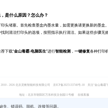
白纸，是什么原因？怎么办？
打印头堵塞。首先检查墨盒内墨水量，如需更换请更换新的墨盒
中找到清洁打印头的选项，按照指示执行清洁。如果这些步骤无
荐下载“
”进行
，
各种打印
金山毒霸-电脑医生
智能检测
一键修复
2010 - 2026 北京灵豹智能科技有限公司
京ICP备2025133740号-18
关注“金山毒霸
地址：北京市朝阳区万东科技文创园11号楼
在线客服
缺失、错误码、脱机、连接等问题。