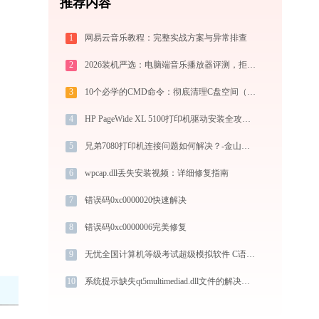
推荐内容
1
网易云音乐教程：完整实战方案与异常排查
2
2026装机严选：电脑端音乐播放器评测，拒绝流氓捆绑，还原极致无损心流音质
3
10个必学的CMD命令：彻底清理C盘空间（2025实战手册）
4
HP PageWide XL 5100打印机驱动安装全攻略：从下载到安装完全教程
5
兄弟7080打印机连接问题如何解决？-金山毒霸
6
wpcap.dll丢失安装视频：详细修复指南
7
错误码0xc0000020快速解决
8
错误码0xc0000006完美修复
9
无忧全国计算机等级考试超级模拟软件 C语言 exam.exe系统错误libgcc_s_dw2-1.dll丢失如何解决
10
系统提示缺失qt5multimediad.dll文件的解决方法