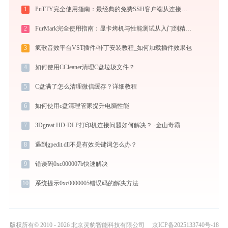
1
PuTTY完全使用指南：最经典的免费SSH客户端从连接到精通（2026最新）
2
FurMark完全使用指南：显卡烤机与性能测试从入门到精通（2026最新）
3
疯歌音效平台VST插件/补丁安装教程_如何加载插件效果包
4
如何使用CCleaner清理C盘垃圾文件？
5
C盘满了怎么清理微信缓存？详细教程
6
如何使用c盘清理管家提升电脑性能
7
3Dgreat HD-DLP打印机连接问题如何解决？ -金山毒霸
8
遇到gpedit.dll不是有效关键词怎么办？
9
错误码0xc000007b快速解决
10
系统提示0xc0000005错误码的解决方法
版权所有© 2010 - 2026 北京灵豹智能科技有限公司
京ICP备2025133740号-18