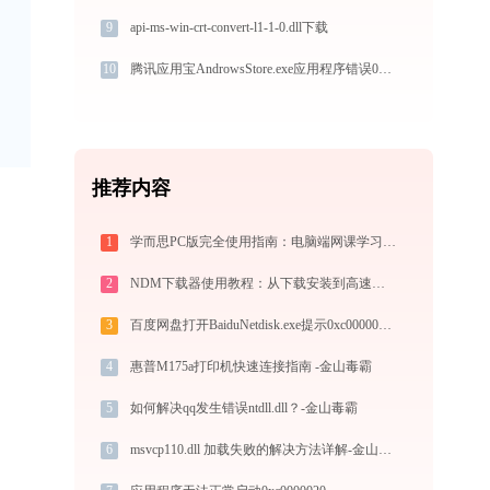
9
api-ms-win-crt-convert-l1-1-0.dll下载
10
腾讯应用宝AndrowsStore.exe应用程序错误0xc000007b解决方法
推荐内容
1
学而思PC版完全使用指南：电脑端网课学习从安装到高效上课（2026最新）
2
NDM下载器使用教程：从下载安装到高速下载全指南
3
百度网盘打开BaiduNetdisk.exe提示0xc000007b错误码怎么办
4
惠普M175a打印机快速连接指南 -金山毒霸
5
如何解决qq发生错误ntdll.dll？-金山毒霸
6
msvcp110.dll 加载失败的解决方法详解-金山毒霸