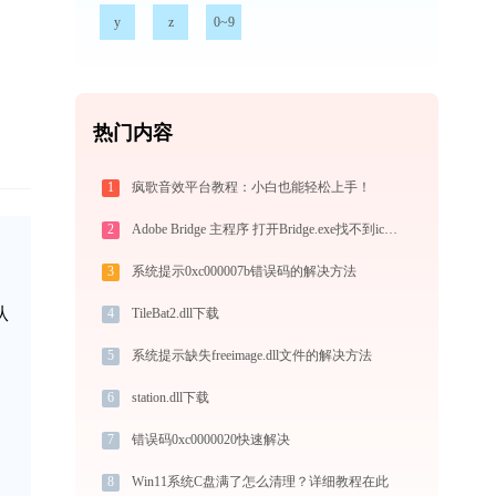
y
z
0~9
热门内容
1
疯歌音效平台教程：小白也能轻松上手！
2
Adobe Bridge 主程序 打开Bridge.exe找不到icuin40.dll怎么办
3
系统提示0xc000007b错误码的解决方法
从
4
TileBat2.dll下载
5
系统提示缺失freeimage.dll文件的解决方法
6
station.dll下载
7
错误码0xc0000020快速解决
8
Win11系统C盘满了怎么清理？详细教程在此