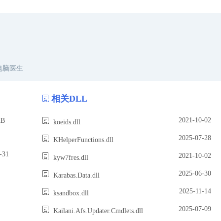
电脑医生
相关DLL
2021-10-02
B
koeids.dll
2025-07-28
KHelperFunctions.dll
31
2021-10-02
kyw7fres.dll
2025-06-30
Karabas.Data.dll
2025-11-14
ksandbox.dll
2025-07-09
Kailani.Afs.Updater.Cmdlets.dll