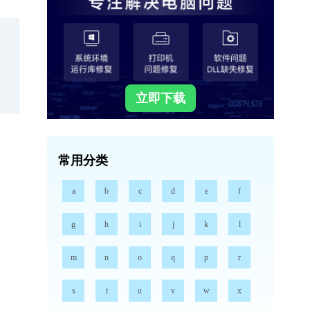
立即下载
常用分类
a
b
c
d
e
f
g
h
i
j
k
l
m
n
o
q
p
r
s
t
u
v
w
x