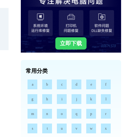
立即下载
常用分类
a
b
c
d
e
f
g
h
i
j
k
l
m
n
o
q
p
r
s
t
u
v
w
x