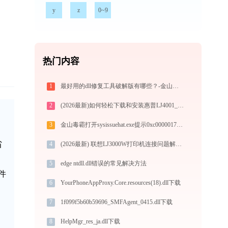
y
z
0~9
热门内容
1
最好用的dll修复工具破解版有哪些？-金山毒霸
2
(2026最新)如何轻松下载和安装惠普LJ4001_4004打印机驱动？跟着这篇指南走
3
金山毒霸打开sysissuehat.exe提示0xc0000017错误码怎么办
省
4
(2026最新) 联想LJ3000W打印机连接问题解决方法 - 金山毒霸
5
edge ntdll.dll错误的常见解决方法
件
6
YourPhoneAppProxy.Core.resources(18).dll下载
7
1f099f5b60b59696_SMFAgent_0415.dll下载
8
HelpMgr_res_ja.dll下载