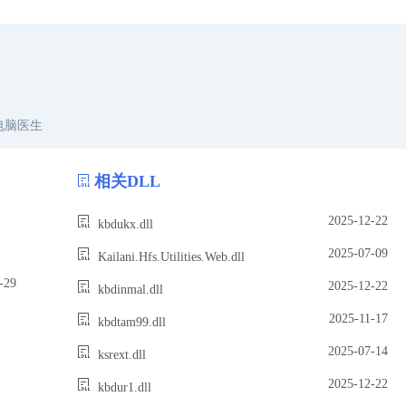
电脑医生
相关DLL
2025-12-22
kbdukx.dll
2025-07-09
Kailani.Hfs.Utilities.Web.dll
29
2025-12-22
kbdinmal.dll
2025-11-17
kbdtam99.dll
2025-07-14
ksrext.dll
2025-12-22
kbdur1.dll