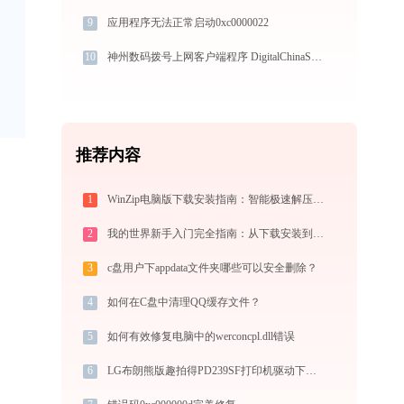
9
应用程序无法正常启动0xc0000022
10
神州数码拨号上网客户端程序 DigitalChinaSupplicant.exe系统错误packet.dll丢失如何解决
推荐内容
1
WinZip电脑版下载安装指南：智能极速解压缩与文件加密安全管控专家
2
我的世界新手入门完全指南：从下载安装到生存第一天，一篇讲透
3
c盘用户下appdata文件夹哪些可以安全删除？
4
如何在C盘中清理QQ缓存文件？
5
如何有效修复电脑中的werconcpl.dll错误
6
LG布朗熊版趣拍得PD239SF打印机驱动下载与安装教程：新手也能轻松搞定