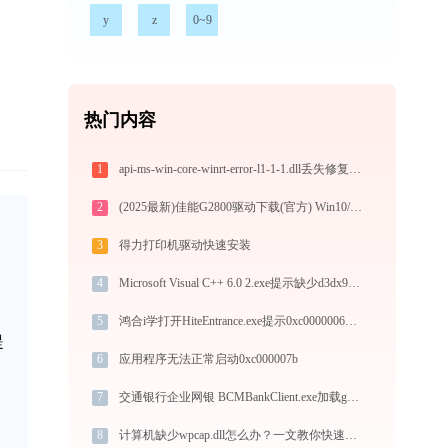
y
z
0~9
热门内容
1
api-ms-win-core-winrt-error-l1-1-1.dll丢失修复指南 - 解决程序无法启动报错
2
(2025最新)佳能G2800驱动下载(官方) Win10/Win11支持
3
得力打印机驱动快速安装
4
Microsoft Visual C++ 6.0 2.exe提示缺少d3dx9_43.dll文件的解决办法
5
鸿合i学打开HiteEntrance.exe提示0xc0000006错误码怎么办
提
6
应用程序无法正常启动0xc000007b
7
交通银行企业网银 BCMBankClient.exe加载gdiplus.dll文件丢失处理办法
8
计算机缺少wpcap.dll怎么办？一文教你快速解决 - 金山毒霸