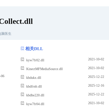
llect.dll
电脑医生
相关DLL
2021-10-02
kyw7fr02.dll
2021-10-02
KinectMFMediaSource.dll
06
2025-12-22
kbdukx.dll
2025-12-16
kbdfrnb.dll
2025-12-22
kbdhe220.dll
2021-10-02
kyw7fr04.dll