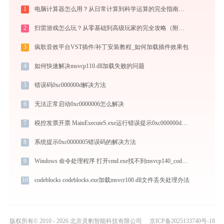
1
电脑计算器怎么用？从日常计算到科学运算的完全指南（附隐藏功能）
2
扫雷游戏怎么玩？从零基础到高级玩家的完全攻略（附必胜技巧）
3
疯歌音效平台VST插件/补丁安装教程_如何加载插件效果包
4
如何快速解决msvcp110.dll加载失败的问题
5
错误码0xc000000d解决方法
6
无法正常启动0xc0000006怎么解决
7
税控发票开票 MainExecuteS.exe运行错误提示0xc000000d的解决办法
8
系统提示0xc0000005错误码的解决方法
9
Windows 命令处理程序 打开cmd.exe找不到msvcp140_codecvt_ids.dll怎么办
10
codeblocks codeblocks.exe加载msvcr100.dll文件丢失处理办法
版权所有© 2010 - 2026 北京灵豹智能科技有限公司
京ICP备2025133740号-18