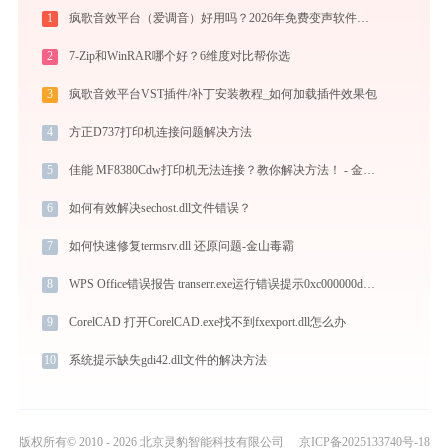
1
疯歌音效平台（爱调音）好用吗？2026年免费变声软件下载与功能详解
2
7-Zip和WinRAR哪个好？6维度对比帮你选
3
疯歌音效平台VST插件/补丁安装教程_如何加载插件效果包
4
方正D737打印机连接问题解决方法
5
佳能 MF8380Cdw打印机无法连接？教你解决方法！ - 金山毒霸
6
如何有效解决sechost.dll文件错误？
7
如何快速修复termsrv.dll 还原问题-金山毒霸
8
WPS Office错误报告 transerr.exe运行错误提示0xc000000d的解决办法
9
CorelCAD 打开CorelCAD.exe找不到fxexport.dll怎么办
10
系统提示缺失gdi42.dll文件的解决方法
版权所有© 2010 - 2026 北京灵豹智能科技有限公司
京ICP备2025133740号-18