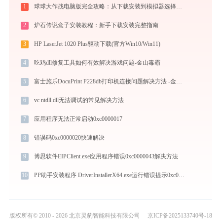
1
球球大作战电脑版完全攻略：从下载安装到模拟器选择，大屏冲分指南
2
炉石传说盒子安装教程：新手下载安装完整指南
3
HP LaserJet 1020 Plus驱动下载(官方Win10/Win11)
4
吃鸡dll修复工具如何有效解决游戏问题-金山毒霸
5
富士施乐DocuPrint P228db打印机连接问题解决方法 -金山毒霸
6
vc ntdll.dll无法调试的常见解决方法
7
应用程序无法正常启动0xc0000017
8
错误码0xc0000020快速解决
9
博思软件EIPClient.exe应用程序错误0xc0000043解决方法
10
PP助手安装程序 DriverInstallerX64.exe运行错误提示0xc000007b的解决办法
版权所有© 2010 - 2026 北京灵豹智能科技有限公司
京ICP备2025133740号-18