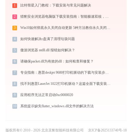
1
比特彗星入门教程：下载安装与常见问题解决
2
猎豹安全浏览器电脑版下载安装指南：智能极速双核，畅享安全无弹窗上网体验
3
Win10如何彻底永久关闭自动更新 5种方法教你永久关闭win10自动更新
4
如何快速解决c盘满了清理垃圾问题
5
傲游浏览器 ntdll.dll 报错如何解决？
6
请确保packet.dll为有效的dll：如何检查和修复？
7
专业指南：惠普deskjet 9680打印机驱动的下载与安装步骤详解
8
找不到惠普LaserJet 1022打印机驱动？这篇全面下载安装指南帮到你
9
应用程序无法正常启动0xc0000020
10
系统提示缺失flutter_windows.dll文件的解决方法
版权所有© 2010 - 2026 北京灵豹智能科技有限公司
京ICP备2025133740号-18