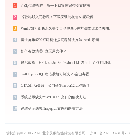
1
7-Zip安装教程：新手下载安装完整图文指南
2
谷歌地球入门教程：下载安装与核心功能详解
3
Win10如何彻底永久关闭自动更新 5种方法教你永久关闭win10自动更新
4
富士施乐9202打印机连接问题解决方法 -金山毒霸
5
如何有效清理C盘无用文件？
6
详尽教程：HP LaserJet Professional M1214nfh MFP打印机驱动的正确下载与安装方式
7
matlab jvm.dll加载错误如何解决？-金山毒霸
8
GTA5启动失败：如何修复msvcr12.dll错误？
9
系统提示缺失msvcr100.dll文件的解决方法
10
系统提示缺失ffmpeg.dll文件的解决方法
版权所有© 2010 - 2026 北京灵豹智能科技有限公司
京ICP备2025133740号-18