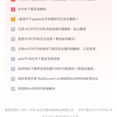
2
KOOK下载安装教程
3
c盘用户下appdata文件夹哪些可以安全删除？
4
兄弟 J625DW打印机无线连接问题解析 - 金山毒霸
5
惠普2678打印机无法连接？教你如何解决！
6
京瓷m1025打印机驱动下载安装步骤详细解析，让安装更简单
7
qtintf70.dll文件下载及安装指南
8
如何轻松下载和安装利盟S508打印机驱动？跟着这篇指南走
9
税控发票开票 MainExecuteS.exe错误码0xc000000d处理办法
10
错误码0xc0000020快速解决
版权所有© 2010 - 2026 北京灵豹智能科技有限公司
京ICP备2025133740号-18