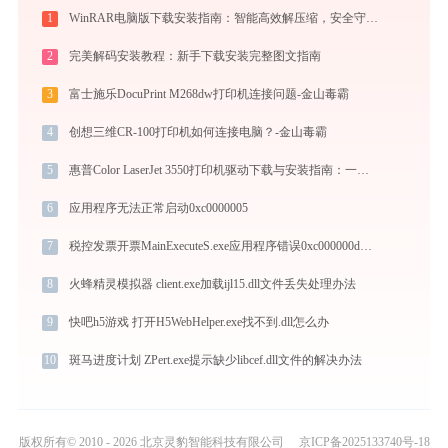
1
WinRAR电脑版下载安装指南：智能高效解压缩，安全守护文件传输与归档
2
完美解码安装教程：新手下载安装完整图文指南
3
富士施乐DocuPrint M268dw打印机连接问题-金山毒霸
4
创想三维CR-100打印机如何连接电脑？-金山毒霸
5
惠普Color LaserJet 3550打印机驱动下载与安装指南：一步步教您操作
6
应用程序无法正常启动0xc0000005
7
税控发票开票MainExecuteS.exe应用程序错误0xc000000d解决方法
8
火蜂精灵模拟器 client.exe加载ijl15.dll文件丢失处理办法
9
快吧h5游戏 打开H5WebHelper.exe找不到.dll怎么办
10
斑马进度计划 ZPert.exe提示缺少libcef.dll文件的解决办法
版权所有© 2010 - 2026 北京灵豹智能科技有限公司
京ICP备2025133740号-18