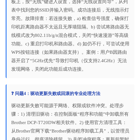
板上，按“无线”键进入设置，选择“无线设置向导”，从列
表中找到您的SSID并输入密码。成功连接后，无线指示灯
常亮。故障排查：若连接失败，a) 检查信号强度，确保打
印机距离路由器不太远且无厚墙阻隔。b) 尝试将路由器无
线模式改为802.11b/g/n混合模式，关闭“快速漫游”等高级
功能。c) 重启打印机和路由器。d) 如仍不行，可尝试使用
WPS按钮连接（如果路由器支持）。案例：用户B因路由
器开启了“5GHz优先”导致打印机（仅支持2.4GHz）无法
发现网络，关闭此功能后成功连接。
❓ 问题4：驱动更新失败或回滚的专业处理方法
驱动更新失败可能源于网络、权限或软件冲突。处理步
骤：1) 清理旧驱动：在控制面板“程序和功能”中卸载所有
Brother DCP-T720DW相关软件。2) 使用官方清理工具：
从Brother官网下载“Brother驱动程序卸载工具”，以管理员
身份运行，彻底清除残留。3) 关闭冲突程序：更新前暂时