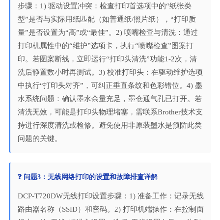
步骤：1) 驱动设置冲突：检查打印首选项中的“纸张类
型”是否与实际用纸匹配（如普通纸/照片纸），“打印质
量”是否设置为“高”或“最佳”。2) 喷嘴检查与清洗：通过
打印机属性中的“维护”选项卡，执行“喷嘴检查”图案打
印。若图案断线，立即运行“打印头清洗”功能1-2次，清
洗后静置数小时再测试。3) 校准打印头：在驱动维护选项
中执行“打印头对齐”，可纠正垂直条纹和色彩错位。4) 墨
水系统问题：确认墨水余量充足，墨仓通气孔已打开。若
清洗无效，可能是打印头物理堵塞，需联系Brother技术支
持进行深度清洗或检修。避免使用非原装墨水是预防此类
问题的关键。
❓ 问题3：无线网络打印的设置和故障排查详解
DCP-T720DW无线打印设置步骤：1) 准备工作：记录无线
路由器名称（SSID）和密码。2) 打印机端操作：在控制面