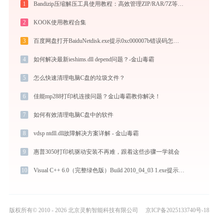
1
Bandizip压缩解压工具使用教程：高效管理ZIP/RAR/7Z等30+格式的免费压缩神器
2
KOOK使用教程合集
3
百度网盘打开BaiduNetdisk.exe提示0xc000007b错误码怎么办
4
如何解决最新ieshims.dll depend问题？-金山毒霸
5
怎么快速清理电脑C盘的垃圾文件？
6
佳能mp288打印机连接问题？金山毒霸教你解决！
7
如何有效清理电脑C盘中的软件
8
vdsp ntdll.dll故障解决方案详解 - 金山毒霸
9
惠普3050打印机驱动安装不再难，跟着这些步骤一学就会
10
Visual C++ 6.0（完整绿色版）Build 2010_04_03 1.exe提示缺少prorfl.dll文件的解决办法
版权所有© 2010 - 2026 北京灵豹智能科技有限公司
京ICP备2025133740号-18