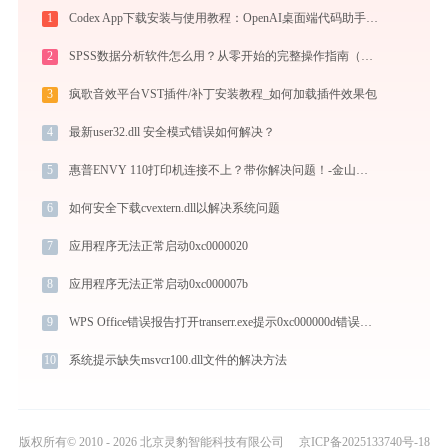
1
Codex App下载安装与使用教程：OpenAI桌面端代码助手从入门到高效协作
2
SPSS数据分析软件怎么用？从零开始的完整操作指南（附实战案例）
3
疯歌音效平台VST插件/补丁安装教程_如何加载插件效果包
4
最新user32.dll 安全模式错误如何解决？
5
惠普ENVY 110打印机连接不上？带你解决问题！-金山毒霸
6
如何安全下载cvextern.dll以解决系统问题
7
应用程序无法正常启动0xc0000020
8
应用程序无法正常启动0xc000007b
9
WPS Office错误报告打开transerr.exe提示0xc000000d错误码怎么办
10
系统提示缺失msvcr100.dll文件的解决方法
版权所有© 2010 - 2026 北京灵豹智能科技有限公司
京ICP备2025133740号-18