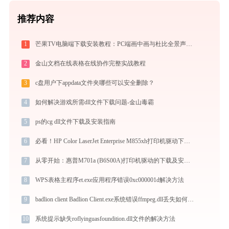
推荐内容
1
芒果TV电脑端下载安装教程：PC端画中画与杜比全景声摸鱼神器评测
2
金山文档在线表格在线协作完整实战教程
3
c盘用户下appdata文件夹哪些可以安全删除？
4
如何解决游戏所需dll文件下载问题-金山毒霸
5
ps的cg dll文件下载及安装指南
6
必看！HP Color LaserJet Enterprise M855xh打印机驱动下载与安装的正确姿势
7
从零开始：惠普M701a (B6S00A)打印机驱动的下载及安装流程
8
WPS表格主程序et.exe应用程序错误0xc000001d解决方法
9
badlion client Badlion Client.exe系统错误ffmpeg.dll丢失如何解决
10
系统提示缺失roflyinguasfoundition.dll文件的解决方法