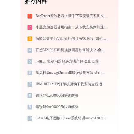
推荐内容
1
BarTender安装教程：新手下载安装完整图文步骤
2
小黑盒加速器使用指南：从下载安装到加速外服游戏，免费版够用吗
3
疯歌音效平台VST插件/补丁安装教程_如何加载插件效果包
4
联想M210E打印机连接问题如何解决？-金山毒霸
5
ntdll.dll 复制问题解决方法详解-金山毒霸
6
幽灵行动nvwgf2umx.dll错误修复方法-金山毒霸
7
IBM 1870 MFP打印机驱动下载安装全程指导，轻松解决打印问题
8
错误码0xc000000d快速解决
9
错误码0xc000007b快速解决
10
CAXA电子图板 Eb.exe系统错误msvcp120.dll丢失如何解决