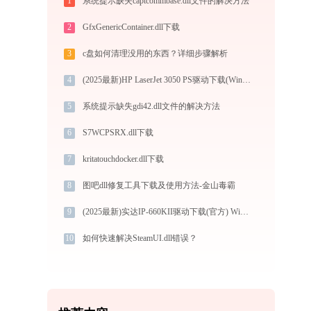
1
系统提示缺失captcommbase.dll文件的解决方法
2
GfxGenericContainer.dll下载
3
c盘如何清理没用的东西？详细步骤解析
4
(2025最新)HP LaserJet 3050 PS驱动下载(Win10/Win11)服务与支持
5
系统提示缺失gdi42.dll文件的解决方法
6
S7WCPSRX.dll下载
7
kritatouchdocker.dll下载
8
图吧dll修复工具下载及使用方法-金山毒霸
9
(2025最新)实达IP-660KII驱动下载(官方) Win10/Win11兼容
10
如何快速解决SteamUI.dll错误？